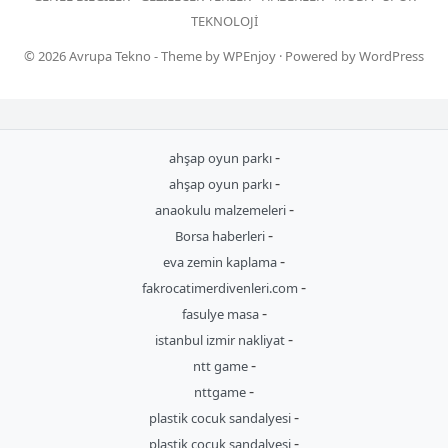
TEKNOLOJI
© 2026
Avrupa Tekno
- Theme by
WPEnjoy
· Powered by
WordPress
-
ahşap oyun parkı
-
ahşap oyun parkı
-
anaokulu malzemeleri
-
Borsa haberleri
-
eva zemin kaplama
-
fakrocatimerdivenleri.com
-
fasulye masa
-
istanbul izmir nakliyat
-
ntt game
-
nttgame
-
plastik cocuk sandalyesi
-
plastik cocuk sandalyesi