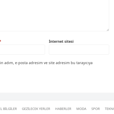
*
İnternet sitesi
in adım, e-posta adresim ve site adresim bu tarayıcıya
L BILGILER
GEZILECEK YERLER
HABERLER
MODA
SPOR
TEKN