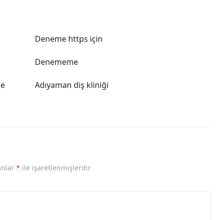
Deneme https için
Denememe
le
Adıyaman diş kliniği
anlar
*
ile işaretlenmişlerdir