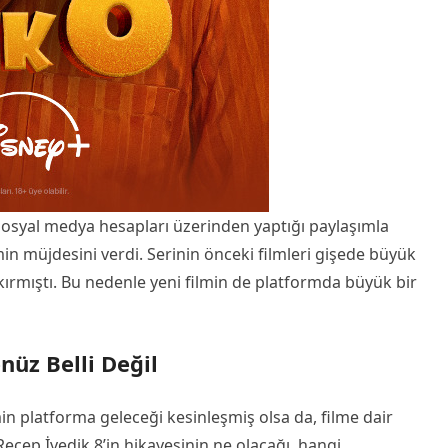
osyal medya hesapları üzerinden yaptığı paylaşımla
min müjdesini verdi. Serinin önceki filmleri gişede büyük
 kırmıştı. Bu nedenle yeni filmin de platformda büyük bir
üz Belli Değil
n platforma geleceği kesinleşmiş olsa da, filme dair
Recep İvedik 8’in hikayesinin ne olacağı, hangi