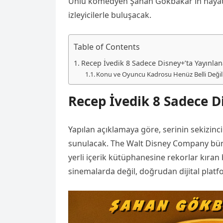
Ünlü komedyen Şahan Gökbakar’ın hayat v
izleyicilerle buluşacak.
Table of Contents
Recep İvedik 8 Sadece Disney+’ta Yayınla
Konu ve Oyuncu Kadrosu Henüz Belli Değil
Recep İvedik 8 Sadece D
Yapılan açıklamaya göre, serinin sekizinci 
sunulacak. The Walt Disney Company bünye
yerli içerik kütüphanesine rekorlar kıran
sinemalarda değil, doğrudan dijital platf