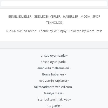
GENEL BILGILER
GEZILECEK YERLER
HABERLER
MODA
SPOR
TEKNOLOJI
© 2026
Avrupa Tekno
- Theme by
WPEnjoy
· Powered by
WordPress
-
ahşap oyun parkı
-
ahşap oyun parkı
-
anaokulu malzemeleri
-
Borsa haberleri
-
eva zemin kaplama
-
fakrocatimerdivenleri.com
-
fasulye masa
-
istanbul izmir nakliyat
-
ntt game