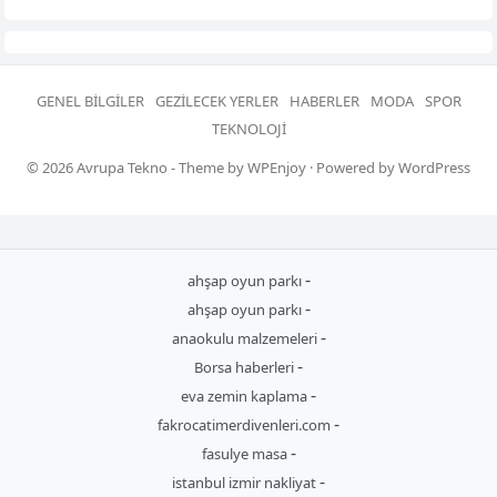
GENEL BILGILER
GEZILECEK YERLER
HABERLER
MODA
SPOR
TEKNOLOJI
© 2026
Avrupa Tekno
- Theme by
WPEnjoy
· Powered by
WordPress
-
ahşap oyun parkı
-
ahşap oyun parkı
-
anaokulu malzemeleri
-
Borsa haberleri
-
eva zemin kaplama
-
fakrocatimerdivenleri.com
-
fasulye masa
-
istanbul izmir nakliyat