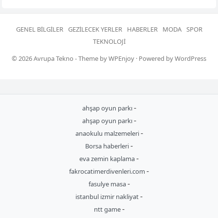
GENEL BILGILER
GEZILECEK YERLER
HABERLER
MODA
SPOR
TEKNOLOJI
© 2026
Avrupa Tekno
- Theme by
WPEnjoy
· Powered by
WordPress
-
ahşap oyun parkı
-
ahşap oyun parkı
-
anaokulu malzemeleri
-
Borsa haberleri
-
eva zemin kaplama
-
fakrocatimerdivenleri.com
-
fasulye masa
-
istanbul izmir nakliyat
-
ntt game