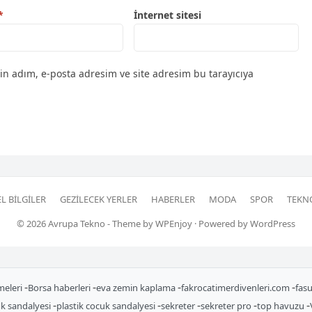
*
İnternet sitesi
in adım, e-posta adresim ve site adresim bu tarayıcıya
L BILGILER
GEZILECEK YERLER
HABERLER
MODA
SPOR
TEKN
© 2026
Avrupa Tekno
- Theme by
WPEnjoy
· Powered by
WordPress
-
-
-
-
meleri
Borsa haberleri
eva zemin kaplama
fakrocatimerdivenleri.com
fas
-
-
-
-
-
uk sandalyesi
plastik cocuk sandalyesi
sekreter
sekreter pro
top havuzu