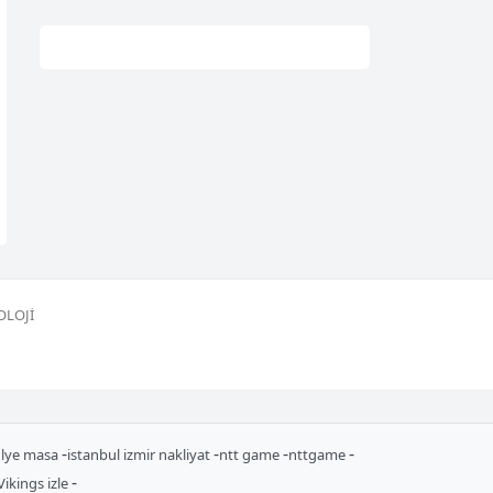
OLOJI
-
-
-
-
ulye masa
istanbul izmir nakliyat
ntt game
nttgame
-
Vikings izle