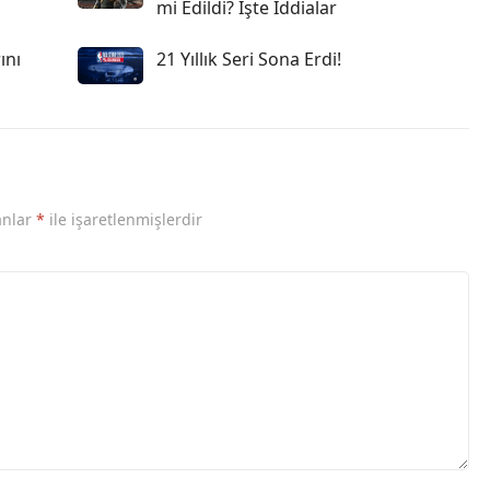
mi Edildi? İşte İddialar
ını
21 Yıllık Seri Sona Erdi!
anlar
*
ile işaretlenmişlerdir