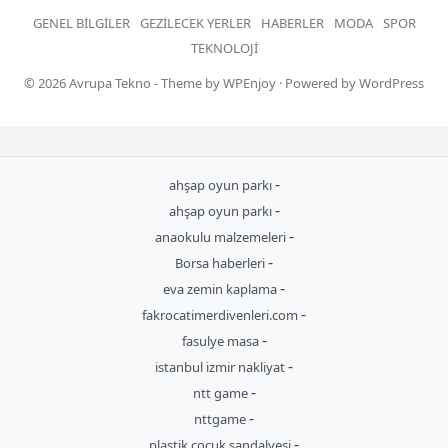
GENEL BILGILER
GEZILECEK YERLER
HABERLER
MODA
SPOR
TEKNOLOJI
© 2026
Avrupa Tekno
- Theme by
WPEnjoy
· Powered by
WordPress
-
ahşap oyun parkı
-
ahşap oyun parkı
-
anaokulu malzemeleri
-
Borsa haberleri
-
eva zemin kaplama
-
fakrocatimerdivenleri.com
-
fasulye masa
-
istanbul izmir nakliyat
-
ntt game
-
nttgame
-
plastik cocuk sandalyesi