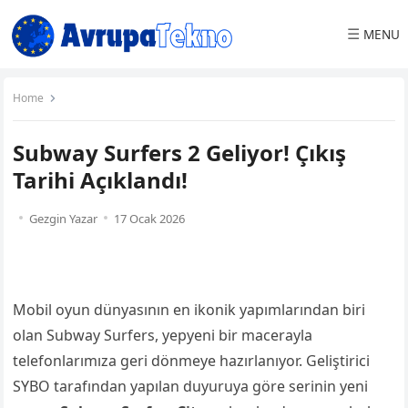
☰
MENU
Home
Subway Surfers 2 Geliyor! Çıkış
Tarihi Açıklandı!
Gezgin Yazar
17 Ocak 2026
Mobil oyun dünyasının en ikonik yapımlarından biri
olan Subway Surfers, yepyeni bir macerayla
telefonlarımıza geri dönmeye hazırlanıyor. Geliştirici
SYBO tarafından yapılan duyuruya göre serinin yeni