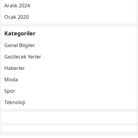
Aralık 2024
Ocak 2020
Kategoriler
Genel Bilgiler
Gezilecek Yerler
Haberler
Moda
Spor
Teknoloji