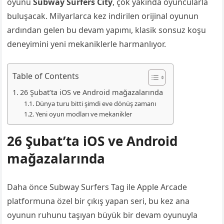
oyunu
Subway Surfers City
, çok yakında oyuncularla
buluşacak. Milyarlarca kez indirilen orijinal oyunun
ardından gelen bu devam yapımı, klasik sonsuz koşu
deneyimini yeni mekaniklerle harmanlıyor.
Table of Contents
26 Şubat’ta iOS ve Android mağazalarında
Dünya turu bitti şimdi eve dönüş zamanı
Yeni oyun modları ve mekanikler
26 Şubat’ta iOS ve Android
mağazalarında
Daha önce Subway Surfers Tag ile Apple Arcade
platformuna özel bir çıkış yapan seri, bu kez ana
oyunun ruhunu taşıyan büyük bir devam oyunuyla