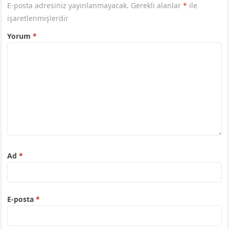
E-posta adresiniz yayınlanmayacak.
Gerekli alanlar
*
ile
işaretlenmişlerdir
Yorum
*
Ad
*
E-posta
*