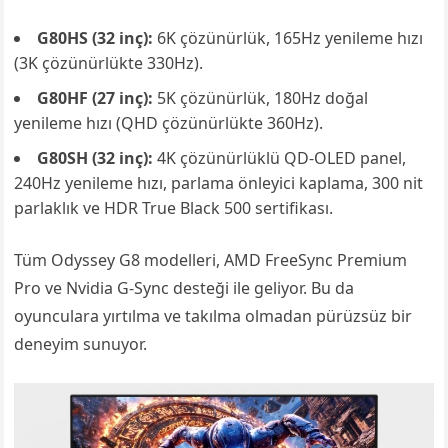
G80HS (32 inç):
6K çözünürlük, 165Hz yenileme hızı
(3K çözünürlükte 330Hz).
G80HF (27 inç):
5K çözünürlük, 180Hz doğal
yenileme hızı (QHD çözünürlükte 360Hz).
G80SH (32 inç):
4K çözünürlüklü QD-OLED panel,
240Hz yenileme hızı, parlama önleyici kaplama, 300 nit
parlaklık ve HDR True Black 500 sertifikası.
Tüm Odyssey G8 modelleri, AMD FreeSync Premium
Pro ve Nvidia G-Sync desteği ile geliyor. Bu da
oyunculara yırtılma ve takılma olmadan pürüzsüz bir
deneyim sunuyor.