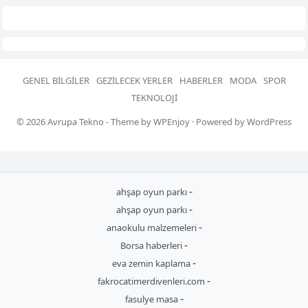
GENEL BILGILER
GEZILECEK YERLER
HABERLER
MODA
SPOR
TEKNOLOJI
© 2026
Avrupa Tekno
- Theme by
WPEnjoy
· Powered by
WordPress
-
ahşap oyun parkı
-
ahşap oyun parkı
-
anaokulu malzemeleri
-
Borsa haberleri
-
eva zemin kaplama
-
fakrocatimerdivenleri.com
-
fasulye masa