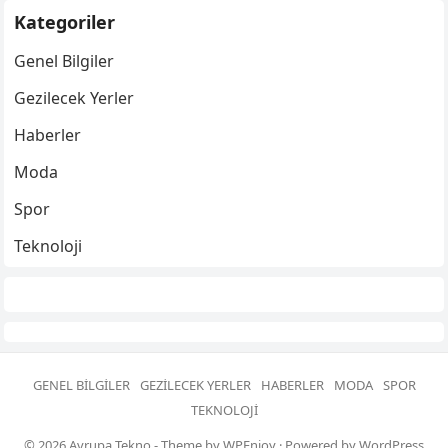
Kategoriler
Genel Bilgiler
Gezilecek Yerler
Haberler
Moda
Spor
Teknoloji
GENEL BILGILER
GEZILECEK YERLER
HABERLER
MODA
SPOR
TEKNOLOJI
© 2026
Avrupa Tekno
- Theme by
WPEnjoy
· Powered by
WordPress