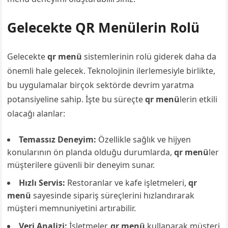
Gelecekte QR Menülerin Rolü
Gelecekte
qr menü
sistemlerinin rolü giderek daha da
önemli hale gelecek. Teknolojinin ilerlemesiyle birlikte,
bu uygulamalar birçok sektörde devrim yaratma
potansiyeline sahip. İşte bu süreçte
qr menü
lerin etkili
olacağı alanlar:
Temassız Deneyim:
Özellikle sağlık ve hijyen
konularının ön planda olduğu durumlarda,
qr menü
ler
müşterilere güvenli bir deneyim sunar.
Hızlı Servis:
Restoranlar ve kafe işletmeleri,
qr
menü
sayesinde sipariş süreçlerini hızlandırarak
müşteri memnuniyetini artırabilir.
Veri Analizi:
İşletmeler,
qr menü
kullanarak müşteri