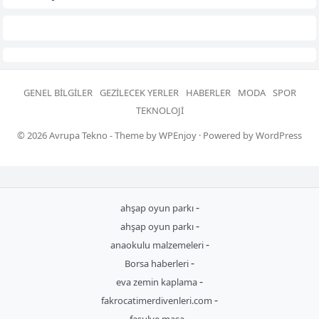
GENEL BILGILER
GEZILECEK YERLER
HABERLER
MODA
SPOR
TEKNOLOJI
© 2026
Avrupa Tekno
- Theme by
WPEnjoy
· Powered by
WordPress
-
ahşap oyun parkı
-
ahşap oyun parkı
-
anaokulu malzemeleri
-
Borsa haberleri
-
eva zemin kaplama
-
fakrocatimerdivenleri.com
-