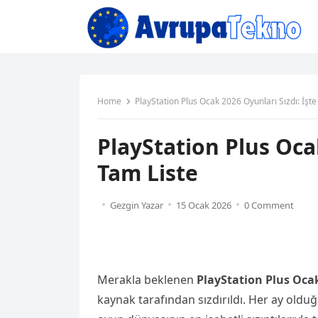
Home
PlayStation Plus Ocak 2026 Oyunları Sızdı: İşte
PlayStation Plus Ocak
Tam Liste
Gezgin Yazar
15 Ocak 2026
0 Comment
Merakla beklenen
PlayStation Plus Oca
kaynak tarafından sızdırıldı. Her ay olduğ