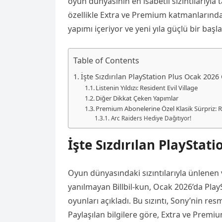
oyun dünyasının en isabetli sızıntılarıyla t
özellikle Extra ve Premium katmanlarındak
yapımı içeriyor ve yeni yıla güçlü bir başla
Table of Contents
İşte Sızdırılan PlayStation Plus Ocak 2026
Listenin Yıldızı: Resident Evil Village
Diğer Dikkat Çeken Yapımlar
Premium Abonelerine Özel Klasik Sürpriz: 
Arc Raiders Hediye Dağıtıyor!
İşte Sızdırılan PlayStat
Oyun dünyasındaki sızıntılarıyla ünlenen
yanılmayan Billbil-kun, Ocak 2026’da Pl
oyunları açıkladı. Bu sızıntı, Sony’nin r
Paylaşılan bilgilere göre, Extra ve Premi