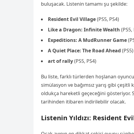
buluşacak. Listenin tamamı şu şekilde:
Resident Evil Village
(PS5, PS4)
Like a Dragon: Infinite Wealth
(PS5, 
Expeditions: A MudRunner Game
(PS
A Quiet Place: The Road Ahead
(PS5)
art of rally
(PS5, PS4)
Bu liste, farklı türlerden hoşlanan oyunc
simülasyon ve bağımsız yarış gibi çeşitli 
oldukça hareketli geçeceğini gösteriyor.
tarihinden itibaren indirilebilir olacak.
Listenin Yıldızı: Resident Evi
Ocak ayının en dikkat çekici oyunu şüph