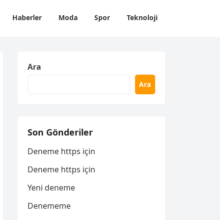
Haberler
Moda
Spor
Teknoloji
Ara
Ara
Son Gönderiler
Deneme https için
Deneme https için
Yeni deneme
Denememe