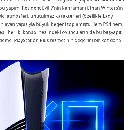
 bu yapım, Resident Evil 7’nin kahramanı Ethan Winters’ın
ici atmosferi, unutulmaz karakterleri (özellikle Lady
anlayan yapısıyla büyük beğeni toplamıştı. Hem PS4 hem
 her iki konsol neslindeki oyuncuların da bu başyapıtı
eme, PlayStation Plus hizmetinin değerini bir kez daha