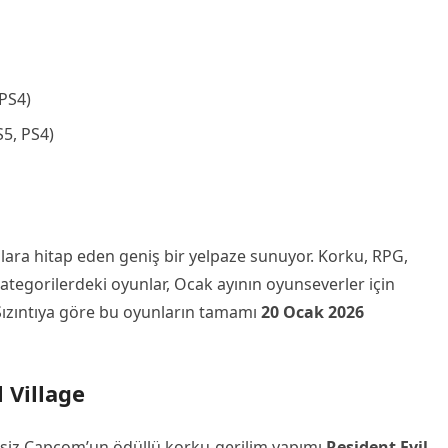
PS4)
5, PS4)
ulara hitap eden geniş bir yelpaze sunuyor. Korku, RPG,
kategorilerdeki oyunlar, Ocak ayının oyunseverler için
 Sızıntıya göre bu oyunların tamamı
20 Ocak 2026
l Village
esiz Capcom’un ödüllü korku-gerilim yapımı
Resident Evil