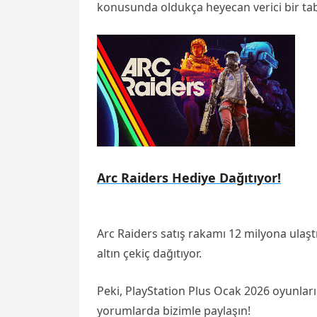
konusunda oldukça heyecan verici bir tabl
Arc Raiders Hediye Dağıtıyor!
Arc Raiders satış rakamı 12 milyona ulaş
altın çekiç dağıtıyor.
Peki, PlayStation Plus Ocak 2026 oyunları
yorumlarda bizimle paylaşın!