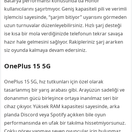
Batarya performansı konusunda da Honor
kullanıcılarını şaşırtmıyor. Geniş kapasiteli pili ve verimli
işlemcisi sayesinde, “şarjım bitiyor” uyarısını görmeden
uzun turnuvalar düzenleyebilirsiniz. Hızlı şarj desteği
ise kısa bir mola verdiğinizde telefonun tekrar savaşa
hazır hale gelmesini sağlıyor. Rakipleriniz şarj ararken
siz oyunda kalmaya devam edersiniz.
OnePlus 15 5G
OnePlus 15 5G, hız tutkunları için özel olarak
tasarlanmış bir yarış arabası gibi. Arayüzün sadeliği ve
donanımın gücü birleşince ortaya inanılmaz seri bir
cihaz çıkıyor. Yüksek RAM kapasitesi sayesinde, arka
planda Discord veya Spotify açıkken bile oyun
performansında en ufak bir takılma hissetmiyorsunuz.
Çoklu görev yapmayı seven oyuncular için bulunmaz