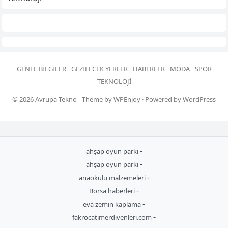
GENEL BILGILER
GEZILECEK YERLER
HABERLER
MODA
SPOR
TEKNOLOJI
© 2026
Avrupa Tekno
- Theme by
WPEnjoy
· Powered by
WordPress
-
ahşap oyun parkı
-
ahşap oyun parkı
-
anaokulu malzemeleri
-
Borsa haberleri
-
eva zemin kaplama
-
fakrocatimerdivenleri.com