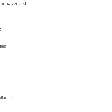
larına yöneliktir.
.
lir.
lanılır.