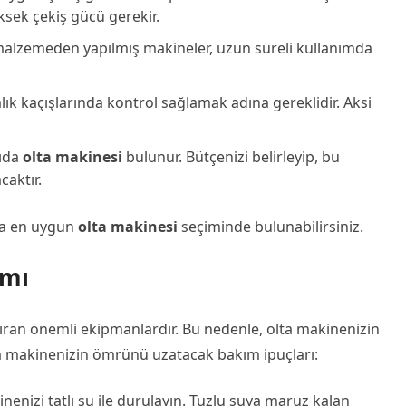
ksek çekiş gücü gerekir.
 malzemeden yapılmış makineler, uzun süreli kullanımda
balık kaçışlarında kontrol sağlamak adına gereklidir. Aksi
yıda
olta makinesi
bulunur. Bütçenizi belirleyip, bu
caktır.
ıza en uygun
olta makinesi
seçiminde bulunabilirsiniz.
ımı
rtıran önemli ekipmanlardır. Bu nedenle, olta makinenizin
ta makinenizin ömrünü uzatacak bakım ipuçları:
nenizi tatlı su ile durulayın. Tuzlu suya maruz kalan