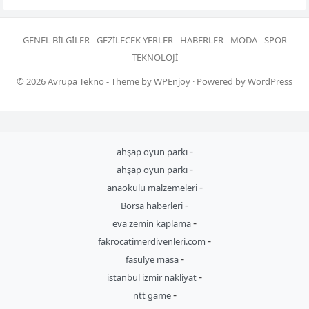
GENEL BILGILER
GEZILECEK YERLER
HABERLER
MODA
SPOR
TEKNOLOJI
© 2026
Avrupa Tekno
- Theme by
WPEnjoy
· Powered by
WordPress
-
ahşap oyun parkı
-
ahşap oyun parkı
-
anaokulu malzemeleri
-
Borsa haberleri
-
eva zemin kaplama
-
fakrocatimerdivenleri.com
-
fasulye masa
-
istanbul izmir nakliyat
-
ntt game