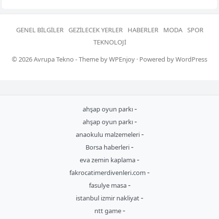
GENEL BILGILER
GEZILECEK YERLER
HABERLER
MODA
SPOR
TEKNOLOJI
© 2026
Avrupa Tekno
- Theme by
WPEnjoy
· Powered by
WordPress
-
ahşap oyun parkı
-
ahşap oyun parkı
-
anaokulu malzemeleri
-
Borsa haberleri
-
eva zemin kaplama
-
fakrocatimerdivenleri.com
-
fasulye masa
-
istanbul izmir nakliyat
-
ntt game