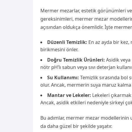
Mermer mezarlar, estetik görünümleri ve da
gereksinimleri, mermer mezar modelle
açısından oldukça önemlidir. İşte mermer 
Düzenli Temizlik:
En az ayda bir kez,
birikmesini önler.
Doğru Temizlik Ürünleri:
Asidik veya 
nötr pH’lı sabun veya sıvı deterjan kullanı
Su Kullanımı:
Temizlik sırasında bol 
olur. Ancak, mermerin suya maruz kalma 
Mantar ve Lekeler:
Lekeleri çıkarmak i
Ancak, asidik etkileri nedeniyle sirkeyi ç
Bu adımlar, mermer mezar modellerinin uz
da daha güzel bir şekilde yaşatır.