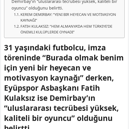
Demirbay’ın “uluslararası tecrübesi yüksek, kaliteli bir
oyuncu” olduğunu belirtti.
KEREM DEMIRBAY: “YENI BIR HEYECAN VE MOTIVASYON
KAYNAĞI”
FATIH KULAKSIZ: “HEM ALMANYA’DA HEM TÜRKIYE’DE
ÖNEMLI KULÜPLERDE OYNADI”
31 yaşındaki futbolcu, imza
töreninde “Burada olmak benim
için yeni bir heyecan ve
motivasyon kaynağı” derken,
Eyüpspor Asbaşkanı Fatih
Kulaksız ise Demirbay’ın
“uluslararası tecrübesi yüksek,
kaliteli bir oyuncu” olduğunu
belirtti.