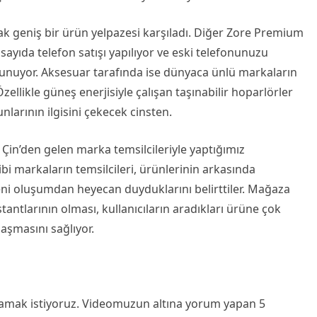
rak geniş bir ürün yelpazesi karşıladı. Diğer Zore Premium
ayıda telefon satışı yapılıyor ve eski telefonunuzu
ulunuyor. Aksesuar tarafında ise dünyaca ünlü markaların
ellikle güneş enerjisiyle çalışan taşınabilir hoparlörler
unlarının ilgisini çekecek cinsten.
e Çin’den gelen marka temsilcileriyle yaptığımız
bi markaların temsilcileri, ürünlerinin arkasında
eni oluşumdan heyecan duyduklarını belirttiler. Mağaza
antlarının olması, kullanıcıların aradıkları ürüne çok
aşmasını sağlıyor.
kutlamak istiyoruz. Videomuzun altına yorum yapan 5