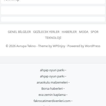
GENEL BILGILER
GEZILECEK YERLER
HABERLER
MODA
SPOR
TEKNOLOJI
© 2026
Avrupa Tekno
- Theme by
WPEnjoy
· Powered by
WordPress
-
ahşap oyun parkı
-
ahşap oyun parkı
-
anaokulu malzemeleri
-
Borsa haberleri
-
eva zemin kaplama
-
fakrocatimerdivenleri.com