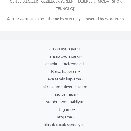
GENEL BILGILER
GEZILECEK YERLER
HABERLER
MODA
SPOR
TEKNOLOJI
© 2026
Avrupa Tekno
- Theme by
WPEnjoy
· Powered by
WordPress
-
ahşap oyun parkı
-
ahşap oyun parkı
-
anaokulu malzemeleri
-
Borsa haberleri
-
eva zemin kaplama
-
fakrocatimerdivenleri.com
-
fasulye masa
-
istanbul izmir nakliyat
-
ntt game
-
nttgame
-
plastik cocuk sandalyesi