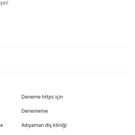
şın!
Deneme https için
Denememe
le
Adıyaman diş kliniği