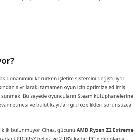
yor?
k donanımını korurken işletim sistemini değiştiriyor.
ndan sıyrılarak, tamamen oyun için optimize edilmiş
ra sunmak. Bu sayede oyuncuların Steam kütüphanelerine
devam etmesi ve bulut kayıtları gibi özellikleri sorunsuzca
şiklik bulunmuyor. Cihaz, gücünü
AMD Ryzen Z2 Extreme
a kadar LPDDR5X bellek ve 2 TB’a kadar PCIe depolama