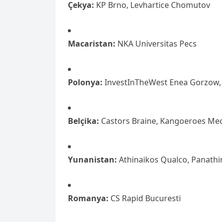
Çekya:
KP Brno, Levhartice Chomutov
Macaristan:
NKA Universitas Pecs
Polonya:
InvestInTheWest Enea Gorzow, 
Belçika:
Castors Braine, Kangoeroes Mec
Yunanistan:
Athinaikos Qualco, Panathin
Romanya:
CS Rapid Bucuresti