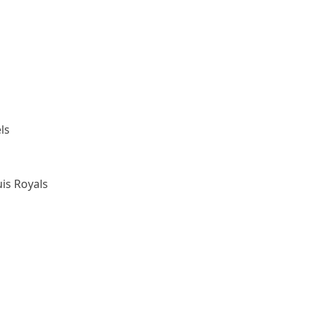
ls
uis Royals