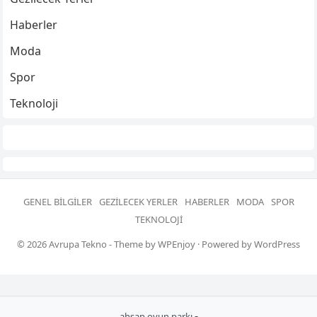
Haberler
Moda
Spor
Teknoloji
GENEL BILGILER
GEZILECEK YERLER
HABERLER
MODA
SPOR
TEKNOLOJI
© 2026
Avrupa Tekno
- Theme by
WPEnjoy
· Powered by
WordPress
-
ahşap oyun parkı