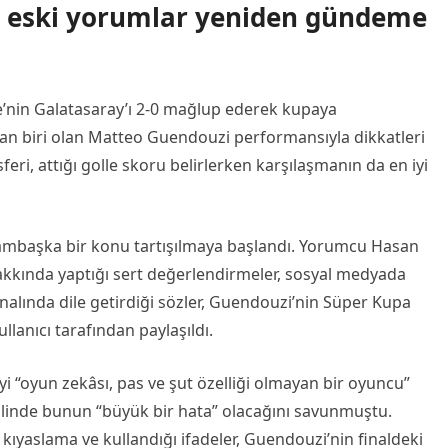
sı eski yorumlar yeniden gündeme
e’nin Galatasaray’ı 2-0 mağlup ederek kupaya
an biri olan Matteo Guendouzi performansıyla dikkatleri
nsferi, attığı golle skoru belirlerken karşılaşmanın da en iyi
ambaşka bir konu tartışılmaya başlandı. Yorumcu Hasan
akkında yaptığı sert değerlendirmeler, sosyal medyada
nalında dile getirdiği sözler, Guendouzi’nin Süper Kupa
ullanıcı tarafından paylaşıldı.
i “oyun zekâsı, pas ve şut özelliği olmayan bir oyuncu”
halinde bunun “büyük bir hata” olacağını savunmuştu.
kıyaslama ve kullandığı ifadeler, Guendouzi’nin finaldeki