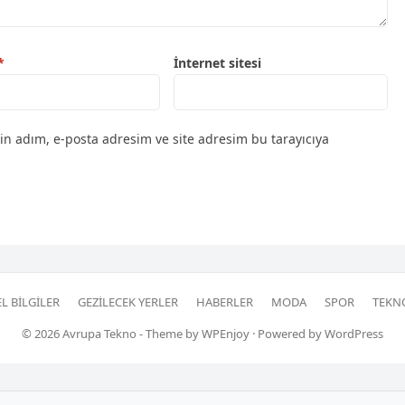
*
İnternet sitesi
in adım, e-posta adresim ve site adresim bu tarayıcıya
L BILGILER
GEZILECEK YERLER
HABERLER
MODA
SPOR
TEKN
© 2026
Avrupa Tekno
- Theme by
WPEnjoy
· Powered by
WordPress