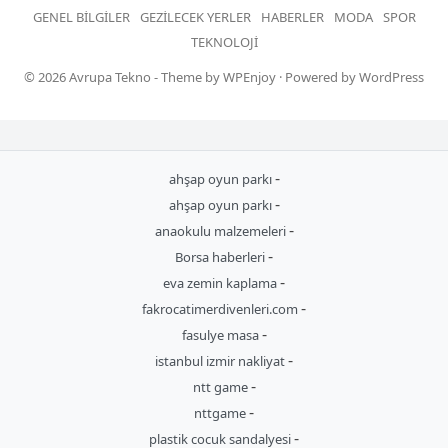
GENEL BILGILER
GEZILECEK YERLER
HABERLER
MODA
SPOR
TEKNOLOJI
© 2026
Avrupa Tekno
- Theme by
WPEnjoy
· Powered by
WordPress
-
ahşap oyun parkı
-
ahşap oyun parkı
-
anaokulu malzemeleri
-
Borsa haberleri
-
eva zemin kaplama
-
fakrocatimerdivenleri.com
-
fasulye masa
-
istanbul izmir nakliyat
-
ntt game
-
nttgame
-
plastik cocuk sandalyesi