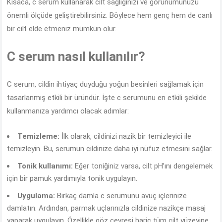
Kısaca, c serum kullanarak cilt sağlığınızı ve görünümünüzü
önemli ölçüde geliştirebilirsiniz. Böylece hem genç hem de canlı
bir cilt elde etmeniz mümkün olur.
C serum nasıl kullanılır?
C serum, cildin ihtiyaç duyduğu yoğun besinleri sağlamak için
tasarlanmış etkili bir üründür. İşte c serumunu en etkili şekilde
kullanmanıza yardımcı olacak adımlar:
Temizleme:
İlk olarak, cildinizi nazik bir temizleyici ile
temizleyin. Bu, serumun cildinize daha iyi nüfuz etmesini sağlar.
Tonik kullanımı:
Eğer toniğiniz varsa, cilt pH’ını dengelemek
için bir pamuk yardımıyla tonik uygulayın.
Uygulama:
Birkaç damla c serumunu avuç içlerinize
damlatın. Ardından, parmak uçlarınızla cildinize nazikçe masaj
yaparak uygulayın. Özellikle göz çevresi hariç tüm cilt yüzeyine