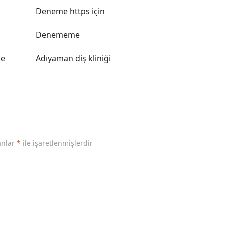
Deneme https için
Denememe
le
Adıyaman diş kliniği
anlar
*
ile işaretlenmişlerdir