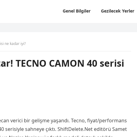
Genel Bilgiler
Gezilecek Yerler
i ne kadar iyi?
atar! TECNO CAMON 40 serisi
yecan verici bir gelişme yaşandı. Tecno, fiyat/performans
serisiyle sahneye çıktı. ShiftDelete.Net editörü Samet