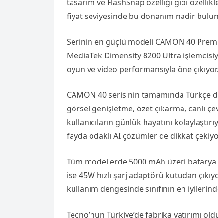
tasarım ve FlashSnap özelliği gibi özellikl
fiyat seviyesinde bu donanım nadir bulun
Serinin en güçlü modeli CAMON 40 Premi
MediaTek Dimensity 8200 Ultra işlemcisiyle
oyun ve video performansıyla öne çıkıyor
CAMON 40 serisinin tamamında Türkçe deste
görsel genişletme, özet çıkarma, canlı çe
kullanıcıların günlük hayatını kolaylaştırı
fayda odaklı AI çözümler de dikkat çekiyo
Tüm modellerde 5000 mAh üzeri batarya 
ise 45W hızlı şarj adaptörü kutudan çıkıy
kullanım dengesinde sınıfının en iyilerind
Tecno’nun Türkiye’de fabrika yatırımı old