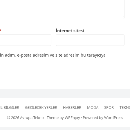
*
İnternet sitesi
in adım, e-posta adresim ve site adresim bu tarayıcıya
L BILGILER
GEZILECEK YERLER
HABERLER
MODA
SPOR
TEKN
© 2026
Avrupa Tekno
- Theme by
WPEnjoy
· Powered by
WordPress