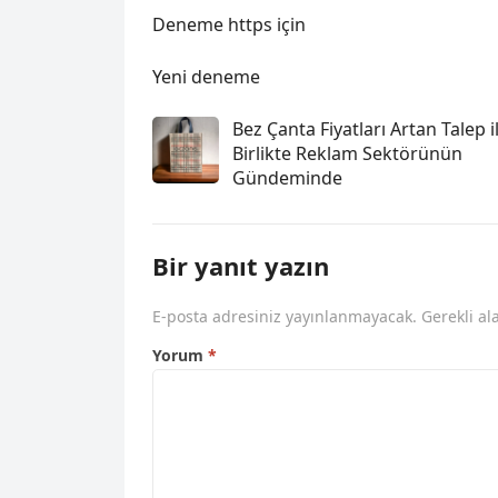
Deneme https için
Yeni deneme
Bez Çanta Fiyatları Artan Talep i
Birlikte Reklam Sektörünün
Gündeminde
Bir yanıt yazın
E-posta adresiniz yayınlanmayacak.
Gerekli al
Yorum
*