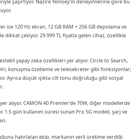
eriyle şaşırtıyor. Nazire Yenisey’in deneyimlerine göre bu
uyor.
er ise 120 Hz ekran, 12 GB RAM + 256 GB depolama ve
 dikkat çekiyor. 29.999 TL fiyatla gelen cihaz, özellikle
.
kli yapay zeka özellikleri yer alıyor. Circle to Search,
viri, konuşma özetleme ve telesekreter gibi fonksiyonlar;
yor. Ayrıca düşük ışıkta cilt tonu doğruluğu gibi sosyal
r.
yer alıyor. CAMON 40 Premier’de 70W, diğer modellerde
or. 1.5 gün kullanım süresi sunan Pro 5G modeli, şarj ve
en.
uğunu hatırlatan ekip, markanın yerli üretime verdiği