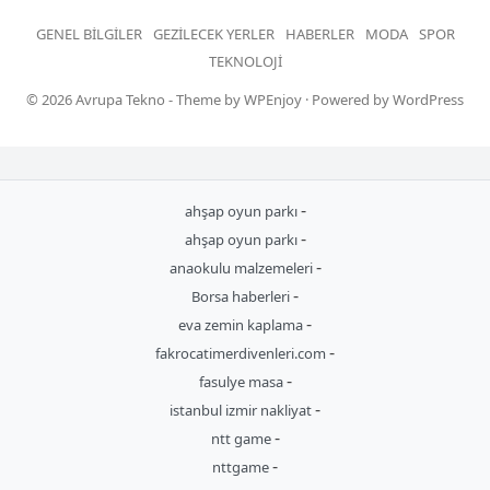
GENEL BILGILER
GEZILECEK YERLER
HABERLER
MODA
SPOR
TEKNOLOJI
© 2026
Avrupa Tekno
- Theme by
WPEnjoy
· Powered by
WordPress
-
ahşap oyun parkı
-
ahşap oyun parkı
-
anaokulu malzemeleri
-
Borsa haberleri
-
eva zemin kaplama
-
fakrocatimerdivenleri.com
-
fasulye masa
-
istanbul izmir nakliyat
-
ntt game
-
nttgame