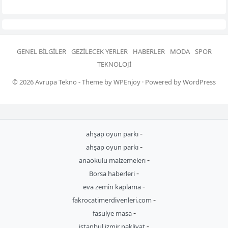
GENEL BILGILER
GEZILECEK YERLER
HABERLER
MODA
SPOR
TEKNOLOJI
© 2026
Avrupa Tekno
- Theme by
WPEnjoy
· Powered by
WordPress
-
ahşap oyun parkı
-
ahşap oyun parkı
-
anaokulu malzemeleri
-
Borsa haberleri
-
eva zemin kaplama
-
fakrocatimerdivenleri.com
-
fasulye masa
-
istanbul izmir nakliyat