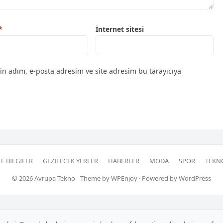
*
İnternet sitesi
in adım, e-posta adresim ve site adresim bu tarayıcıya
L BILGILER
GEZILECEK YERLER
HABERLER
MODA
SPOR
TEKN
© 2026
Avrupa Tekno
- Theme by
WPEnjoy
· Powered by
WordPress