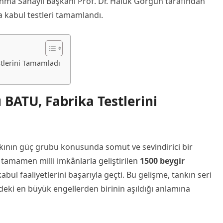
vunma Sanayii Başkanı Prof. Dr. Haluk Görgün tarafından
 kabul testleri tamamlandı.
stlerini Tamamladı
 BATU, Fabrika Testlerini
kının güç grubu konusunda somut ve sevindirici bir
amamen milli imkânlarla geliştirilen
1500 beygir
kabul faaliyetlerini başarıyla geçti. Bu gelişme, tankın seri
eki en büyük engellerden birinin aşıldığı anlamına