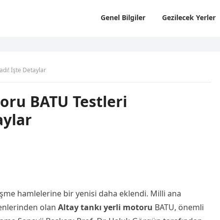
Genel Bilgiler
Gezilecek Yerler
dı! İşte Detaylar
toru BATU Testleri
aylar
şme hamlelerine bir yenisi daha eklendi. Milli ana
şenlerinden olan
Altay tankı yerli motoru
BATU, önemli