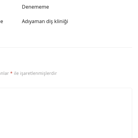
Denememe
le
Adıyaman diş kliniği
anlar
*
ile işaretlenmişlerdir