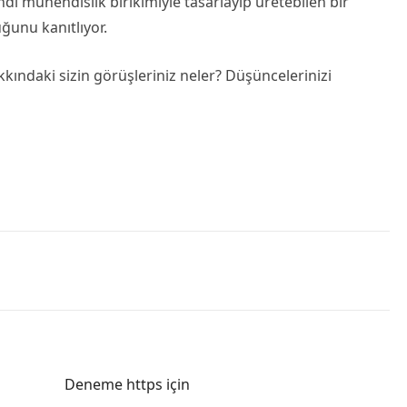
i mühendislik birikimiyle tasarlayıp üretebilen bir
ğunu kanıtlıyor.
kkındaki sizin görüşleriniz neler? Düşüncelerinizi
Deneme https için