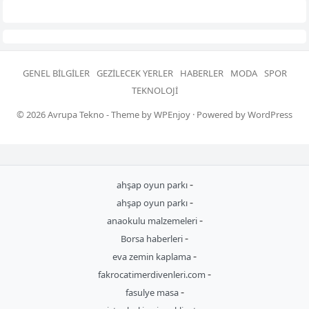
GENEL BILGILER
GEZILECEK YERLER
HABERLER
MODA
SPOR
TEKNOLOJI
© 2026
Avrupa Tekno
- Theme by
WPEnjoy
· Powered by
WordPress
-
ahşap oyun parkı
-
ahşap oyun parkı
-
anaokulu malzemeleri
-
Borsa haberleri
-
eva zemin kaplama
-
fakrocatimerdivenleri.com
-
fasulye masa